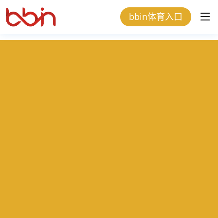
bbin体育入口