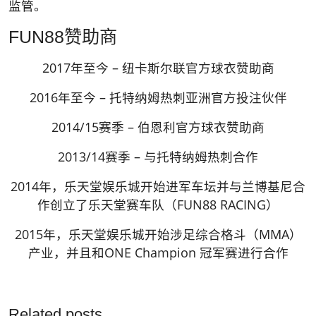
监管。
FUN88赞助商
2017年至今 – 纽卡斯尔联官方球衣赞助商
2016年至今 – 托特纳姆热刺亚洲官方投注伙伴
2014/15赛季 – 伯恩利官方球衣赞助商
2013/14赛季 – 与托特纳姆热刺合作
2014年，乐天堂娱乐城开始进军车坛并与兰博基尼合
作创立了乐天堂赛车队（FUN88 RACING）
2015年，乐天堂娱乐城开始涉足综合格斗（MMA）
产业，并且和ONE Champion 冠军赛进行合作
Related posts