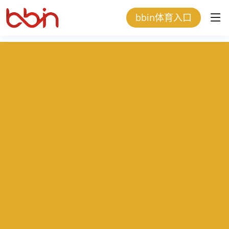
bbin体育入口