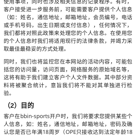
使用事项，同时也涉及相关信息的记录程序。有时，
客户接受进一步服务前，可能需要客户提供个人信息
（如：姓名，通信地址，邮箱地址，会员编号，电话
或手机号码，出生日期或支付信息），任何情况下，
我们都将对照此政策来处理您的个人信息。在使用您
的个人信息时我们将适用现行的法律条款，并竭力采
取最佳最稳妥的方式处理。
同时，我们也将监控您在本网站的活动内容，可能包
括您的访问量，访问页面，网络服务的原始域名等，
这将有助于我们建立客户个人文件数据。其中部分资
料将被聚合统计，意旨我们将不能对其单独进行检
验。
（2）目的
客户在bbin-sports开户时，我们将要求您提供某些个
人信息，如：姓名，通信地址，邮箱地址，密码及确
认您是否已年满18周岁（OPE只接收达到法定年龄18