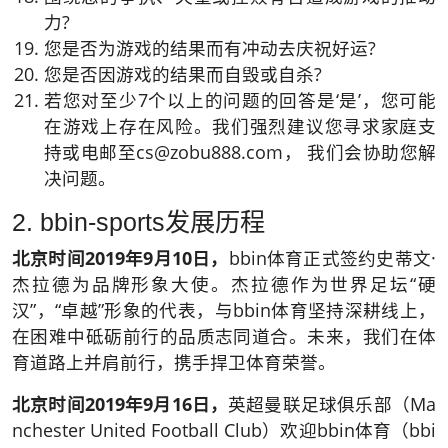
力?
您是否为游戏的结果而有冲动去庆祝好运?
您是否因游戏的结果而自毁或自杀?
若您对至少7个以上的问题的回答是‘是’，您可能
在游戏上存在风险。我们强烈建议您寻求家庭支
持或电邮至cs@zobu888.com， 我们会协助您解
决问题。
2. bbin-sports发展历程
北京时间2019年9月10日，
bbin体育正式签约史蒂文·
杰拉德为品牌形象大使。杰拉德作为世界足坛“硬
汉”，“卓越”形象的代表，与bbin体育坚持深耕线上，
在困难中砥砺前行的品质志同道合。未来，我们在体
育道路上并肩前行，携手捍卫体育荣誉。
北京时间2019年9月16日，
英超曼联足球俱乐部（Ma
nchester United Football Club）欢迎bbin体育（bbi