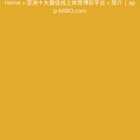
Home
»
亚洲十大最佳线上体育博彩平台
»
简介 | ap
p-MIBO.com