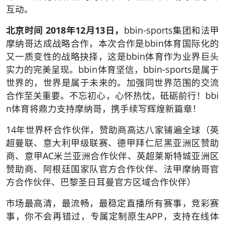
互动。
北京时间 2018年12月13日，
bbin-sports集团和法甲
摩纳哥达成战略合作，本次合作是bbin体育国际化的
又一质变性的战略抉择，这是bbin体育作为业界巨头
实力的完美呈现。bbin体育坚信，bbin-sports是属于
世界的，世界是属于未来的。加强同世界范围的交流
合作至关重要。不忘初心，心怀热忱，砥砺前行！bbi
n体育将鼎力支持摩纳哥，携手续写辉煌新篇章！
14年世界杯合作伙伴，赞助商高达八家铺遍全球（英
超曼联、意大利甲级联赛、德甲拜仁尼黑亚洲区赞助
商、意甲AC米兰亚洲合作伙伴、英超莱斯特城亚洲区
赞助商、阿根廷国家队官方合作伙伴、法甲摩纳哥官
方合作伙伴、巴黎圣日耳曼官方区域合作伙伴）
市场最高清，最流畅，最稳定直播所有赛事，竞彩赛
事，你不会再错过，专属定制原生APP，支持在线体