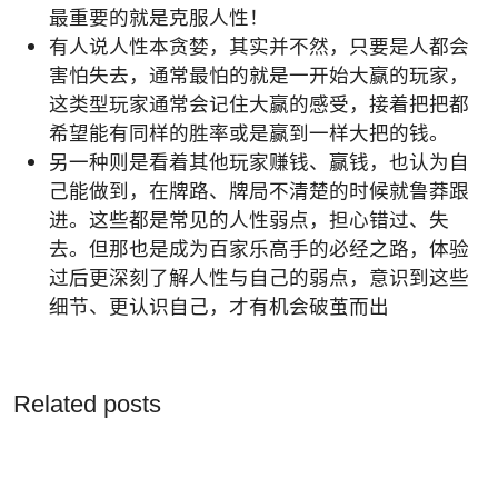
最重要的就是克服人性！
有人说人性本贪婪，其实并不然，只要是人都会
害怕失去，通常最怕的就是一开始大赢的玩家，
这类型玩家通常会记住大赢的感受，接着把把都
希望能有同样的胜率或是赢到一样大把的钱。
另一种则是看着其他玩家赚钱、赢钱，也认为自
己能做到，在牌路、牌局不清楚的时候就鲁莽跟
进。这些都是常见的人性弱点，担心错过、失
去。但那也是成为百家乐高手的必经之路，体验
过后更深刻了解人性与自己的弱点，意识到这些
细节、更认识自己，才有机会破茧而出
Related posts