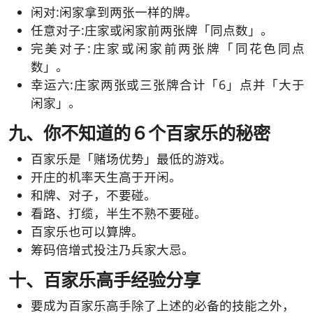
闲对:闲家拿到两张一样的牌。
任意对子:庄家或闲家前两张牌「同点数」。
完美对子:庄家或闲家前两张牌「同花色同点
数」。
幸运六:庄家两张或三张牌合计「6」点并「大于
闲家」。
九、你不知道的６个百家乐的秘密
百家乐是「赌场优势」最低的游戏。
开庄的机率天生高于开闲。
和牌、对子，不要碰。
看路、打缆，半生不熟不要碰。
百家乐也可以算牌。
筹码倍增式投注乃兵家大忌。
十、百家乐高手经验分享
要成为百家乐高手除了上述的必备的技能之外，