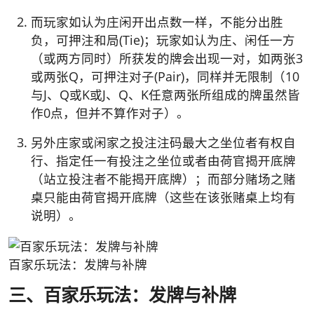
而玩家如认为庄闲开出点数一样，不能分出胜
负，可押注和局(Tie)；玩家如认为庄、闲任一方
（或两方同时）所获发的牌会出现一对，如两张3
或两张Q，可押注对子(Pair)，同样并无限制（10
与J、Q或K或J、Q、K任意两张所组成的牌虽然皆
作0点，但并不算作对子）。
另外庄家或闲家之投注注码最大之坐位者有权自
行、指定任一有投注之坐位或者由荷官揭开底牌
（站立投注者不能揭开底牌）；而部分赌场之赌
桌只能由荷官揭开底牌（这些在该张赌桌上均有
说明）。
百家乐玩法：发牌与补牌
三、百家乐玩法：发牌与补牌