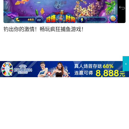
钓出你的激情！畅玩疯狂捕鱼游戏！