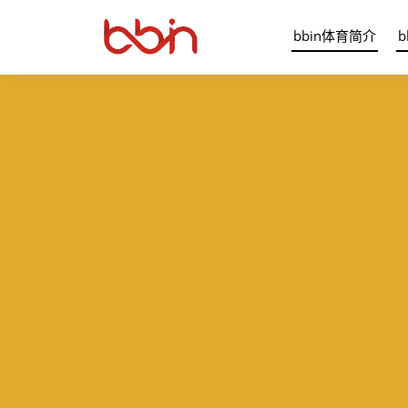
bbin体育简介
b